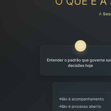
O QUE É A
A
Ses
Entender o padrão que governa su
decisões hoje
▫️Não é acompanhamento
▫️Não é processo aberto