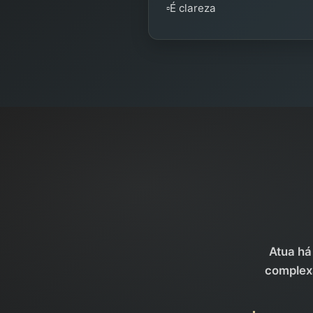
▫️É clareza
Atua há
complexa